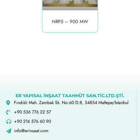
NRP5 – 900 MW
ER YAPISAL İNŞAAT TAAHHÜT SAN.TİC.LTD.ŞTİ.
Fındıklı Mah. Zambak Sk. No:60 D:8, 34854 Maltepe/İstanbul
+90 536 776 22 57
+90 216 576 60 90
info@erinsaat.com