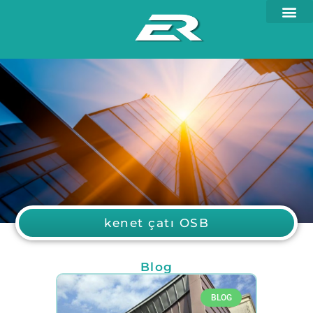
kenet çatı OSB
Blog
BLOG