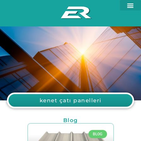
kenet çatı panelleri
Blog
BLOG