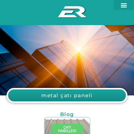
metal çatı paneli
Blog
ÇATI
PANELLERI