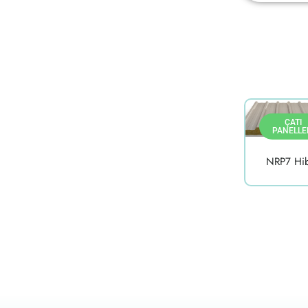
ÇATI
PANELLE
NRP7 Hib