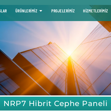
SLAR
ÜRÜNLERİMİZ
PROJELERİMİZ
HİZMETLERİMİZ
NRP7 Hibrit Cephe Paneli