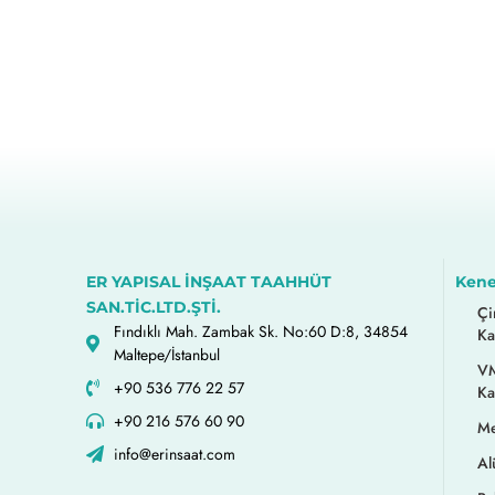
ER YAPISAL İNŞAAT TAAHHÜT
Kene
SAN.TİC.LTD.ŞTİ.
Çi
Fındıklı Mah. Zambak Sk. No:60 D:8, 34854
Ka
Maltepe/İstanbul
VM
+90 536 776 22 57
Ka
+90 216 576 60 90
Me
info@erinsaat.com
Al