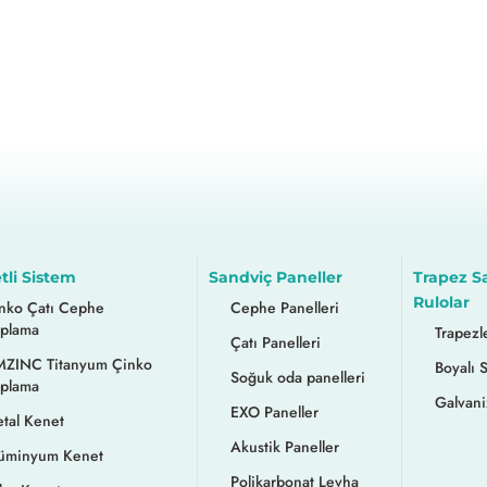
tli Sistem
Sandviç Paneller
Trapez S
Rulolar
nko Çatı Cephe
Cephe Panelleri
plama
Trapezl
Çatı Panelleri
ZINC Titanyum Çinko
Boyalı 
Soğuk oda panelleri
plama
Galvani
EXO Paneller
tal Kenet
Akustik Paneller
üminyum Kenet
Polikarbonat Levha