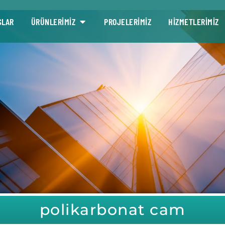
SLAR
ÜRÜNLERİMİZ
PROJELERİMİZ
HİZMETLERİMİZ
polikarbonat cam