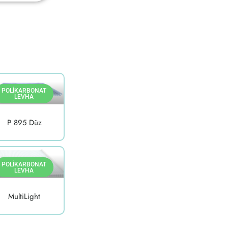
POLIKARBONAT
LEVHA
P 895 Düz
POLIKARBONAT
LEVHA
MultiLight