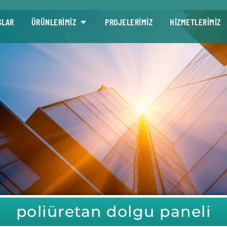
SLAR
ÜRÜNLERİMİZ
PROJELERİMİZ
HİZMETLERİMİZ
poliüretan dolgu paneli