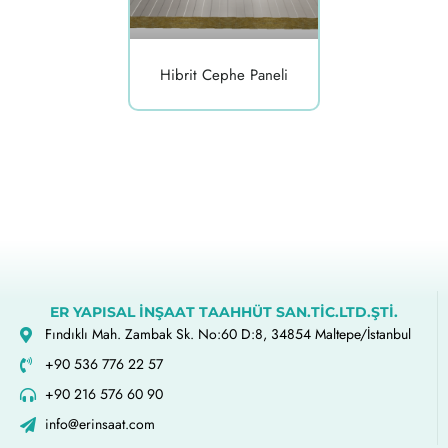
Hibrit Cephe Paneli
ER YAPISAL İNŞAAT TAAHHÜT SAN.TİC.LTD.ŞTİ.
Fındıklı Mah. Zambak Sk. No:60 D:8, 34854 Maltepe/İstanbul
+90 536 776 22 57
+90 216 576 60 90
info@erinsaat.com