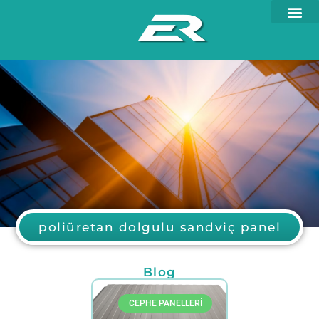
poliüretan dolgulu sandviç panel
Blog
CEPHE PANELLERI