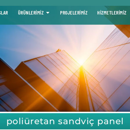
SLAR
ÜRÜNLERİMİZ
PROJELERİMİZ
HİZMETLERİMİZ
poliüretan sandviç panel