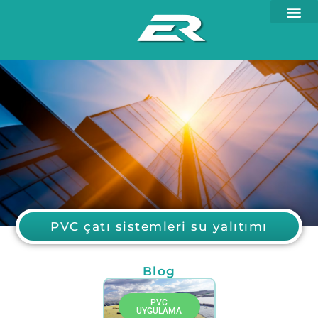
PVC çatı sistemleri su yalıtımı
Blog
PVC
UYGULAMA