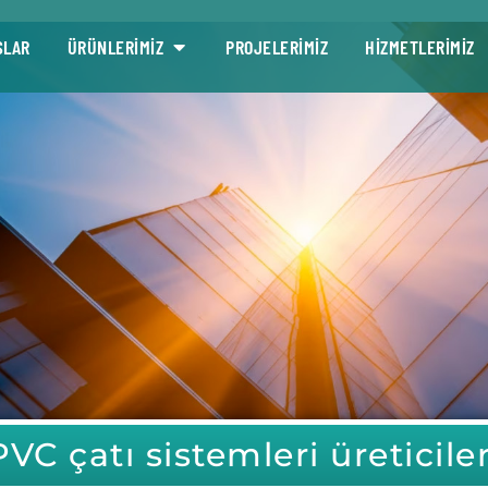
SLAR
ÜRÜNLERİMİZ
PROJELERİMİZ
HİZMETLERİMİZ
PVC çatı sistemleri üreticiler