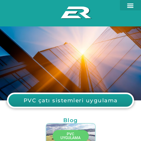
PVC çatı sistemleri uygulama
Blog
PVC
UYGULAMA