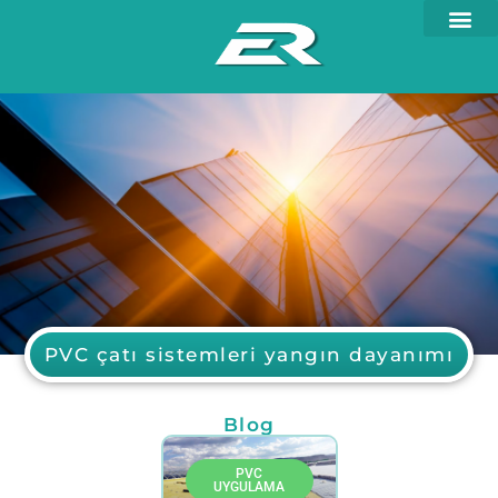
PVC çatı sistemleri yangın dayanımı
Blog
PVC
UYGULAMA