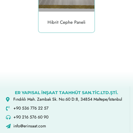
Hibrit Cephe Paneli
ER YAPISAL İNŞAAT TAAHHÜT SAN.TİC.LTD.ŞTİ.
Fındıklı Mah. Zambak Sk. No:60 D:8, 34854 Maltepe/İstanbul
+90 536 776 22 57
+90 216 576 60 90
info@erinsaat.com