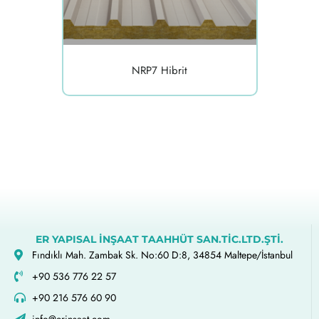
NRP7 Hibrit
ER YAPISAL İNŞAAT TAAHHÜT SAN.TİC.LTD.ŞTİ.
Fındıklı Mah. Zambak Sk. No:60 D:8, 34854 Maltepe/İstanbul
+90 536 776 22 57
+90 216 576 60 90
info@erinsaat.com