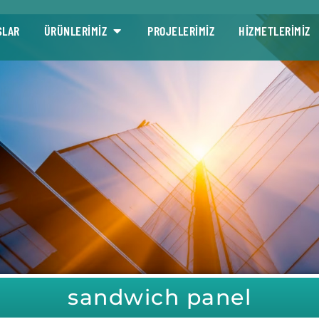
SLAR
ÜRÜNLERİMİZ
PROJELERİMİZ
HİZMETLERİMİZ
sandwich panel