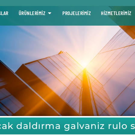
SLAR
ÜRÜNLERİMİZ
PROJELERİMİZ
HİZMETLERİMİZ
cak daldırma galvaniz rulo 