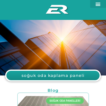
soğuk oda kaplama paneli
Blog
SOĞUK ODA PANELLERI