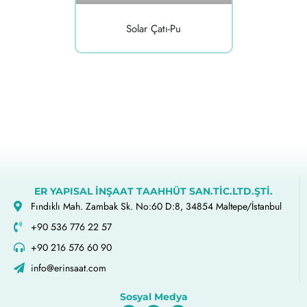
Solar Çatı-Pu
ER YAPISAL İNŞAAT TAAHHÜT SAN.TİC.LTD.ŞTİ.
Fındıklı Mah. Zambak Sk. No:60 D:8, 34854 Maltepe/İstanbul
+90 536 776 22 57
+90 216 576 60 90
info@erinsaat.com
Sosyal Medya