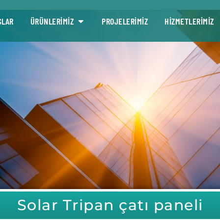
SLAR
ÜRÜNLERİMİZ
PROJELERİMİZ
HİZMETLERİMİZ
Solar Tripan çatı paneli