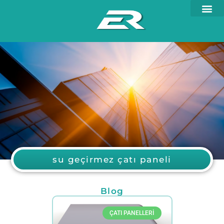
su geçirmez çatı paneli
Blog
ÇATI PANELLERI