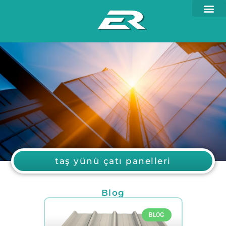
taş yünü çatı panelleri
Blog
BLOG