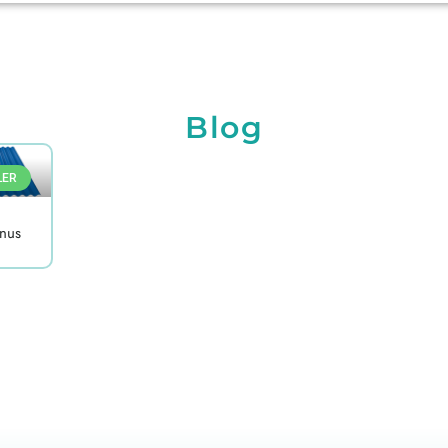
Blog
LER
inus