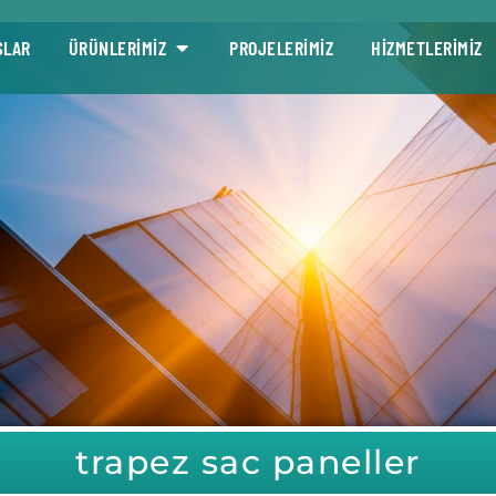
SLAR
ÜRÜNLERİMİZ
PROJELERİMİZ
HİZMETLERİMİZ
trapez sac paneller