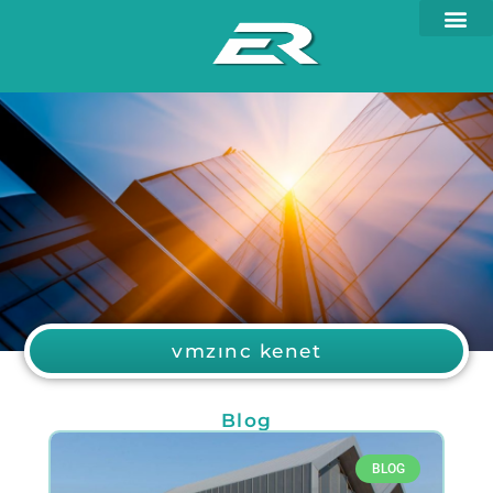
vmzınc kenet
Blog
BLOG