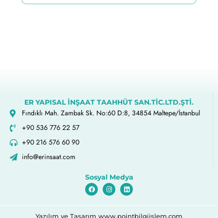
ER YAPISAL İNŞAAT TAAHHÜT SAN.TİC.LTD.ŞTİ.
Fındıklı Mah. Zambak Sk. No:60 D:8, 34854 Maltepe/İstanbul
+90 536 776 22 57
+90 216 576 60 90
info@erinsaat.com
Sosyal Medya
Yazılım ve Tasarım www.pointbilgiislem.com