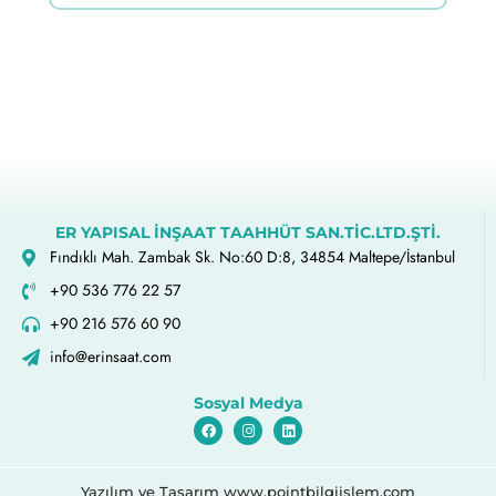
ER YAPISAL İNŞAAT TAAHHÜT SAN.TİC.LTD.ŞTİ.
Fındıklı Mah. Zambak Sk. No:60 D:8, 34854 Maltepe/İstanbul
+90 536 776 22 57
+90 216 576 60 90
info@erinsaat.com
Sosyal Medya
Yazılım ve Tasarım www.pointbilgiislem.com