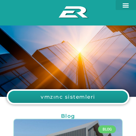
vmzınc sistemleri
Blog
BLOG