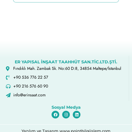
ER YAPISAL İNŞAAT TAAHHÜT SAN.TİC.LTD.ŞTİ.
Fındıklı Mah. Zambak Sk. No:60 D:8, 34854 Maltepe/İstanbul
+90 536 776 22 57
+90 216 576 60 90
info@erinsaat.com
Sosyal Medya
Yazılım ve Tasarım www.pointbilgiislem.com