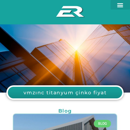
vmzınc titanyum çinko fiyat
Blog
BLOG