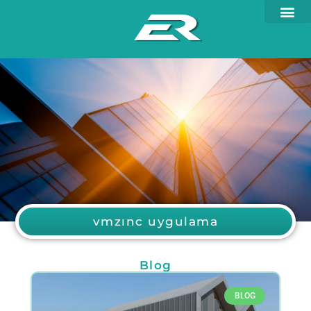
vmzınc uygulama
Blog
BLOG