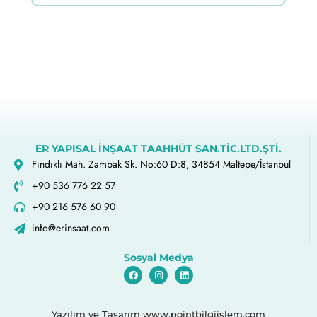
ER YAPISAL İNŞAAT TAAHHÜT SAN.TİC.LTD.ŞTİ.
Fındıklı Mah. Zambak Sk. No:60 D:8, 34854 Maltepe/İstanbul
+90 536 776 22 57
+90 216 576 60 90
info@erinsaat.com
Sosyal Medya
Yazılım ve Tasarım www.pointbilgiislem.com