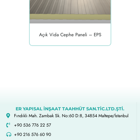
Açık Vida Cephe Paneli – EPS
ER YAPISAL İNŞAAT TAAHHÜT SAN.TİC.LTD.ŞTİ.
Fındıklı Mah. Zambak Sk. No:60 D:8, 34854 Maltepe/İstanbul
+90 536 776 22 57
+90 216 576 60 90