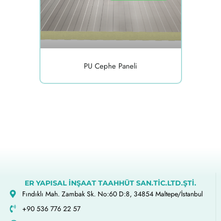
PU Cephe Paneli
ER YAPISAL İNŞAAT TAAHHÜT SAN.TİC.LTD.ŞTİ.
Fındıklı Mah. Zambak Sk. No:60 D:8, 34854 Maltepe/İstanbul
+90 536 776 22 57