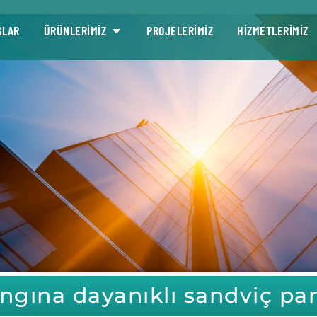
SLAR
ÜRÜNLERİMİZ
PROJELERİMİZ
HİZMETLERİMİZ
ngına dayanıklı sandviç pa