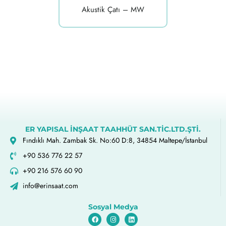
Akustik Çatı – MW
ER YAPISAL İNŞAAT TAAHHÜT SAN.TİC.LTD.ŞTİ.
Fındıklı Mah. Zambak Sk. No:60 D:8, 34854 Maltepe/İstanbul
+90 536 776 22 57
+90 216 576 60 90
info@erinsaat.com
Sosyal Medya