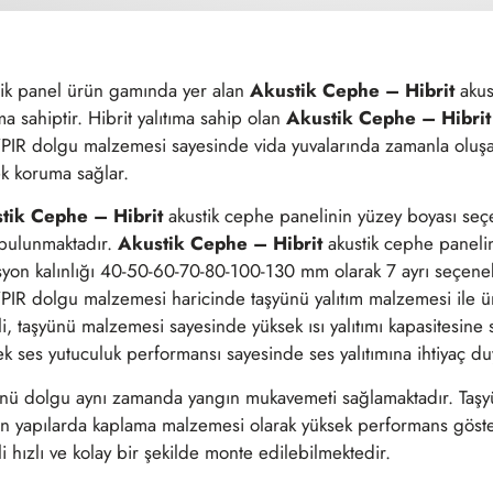
ik panel ürün gamında yer alan
Akustik Cephe – Hibrit
akust
ıma sahiptir. Hibrit yalıtıma sahip olan
Akustik Cephe – Hibrit
IR dolgu malzemesi sayesinde vida yuvalarında zamanla oluşan
k koruma sağlar.
tik Cephe – Hibrit
akustik cephe panelinin yüzey boyası seçen
bulunmaktadır.
Akustik Cephe – Hibrit
akustik cephe panel
syon kalınlığı 40-50-60-70-80-100-130 mm olarak 7 ayrı seçenek
IR dolgu malzemesi haricinde taşyünü yalıtım malzemesi ile ü
i, taşyünü malzemesi sayesinde yüksek ısı yalıtımı kapasitesine 
k ses yutuculuk performansı sayesinde ses yalıtımına ihtiyaç duy
nü dolgu aynı zamanda yangın mukavemeti sağlamaktadır. Taşyün
an yapılarda kaplama malzemesi olarak yüksek performans göste
i hızlı ve kolay bir şekilde monte edilebilmektedir.