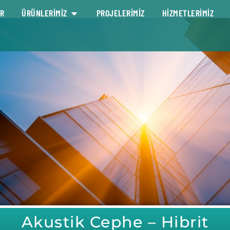
R
ÜRÜNLERİMİZ
PROJELERİMİZ
HİZMETLERİMİZ
Akustik Cephe – Hibrit