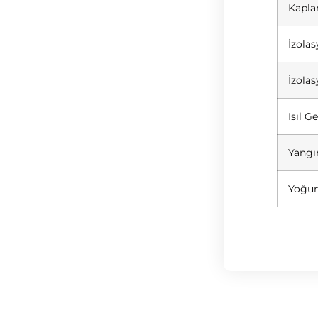
Kapla
İzolas
İzolas
Isıl G
Yangın
Yoğun