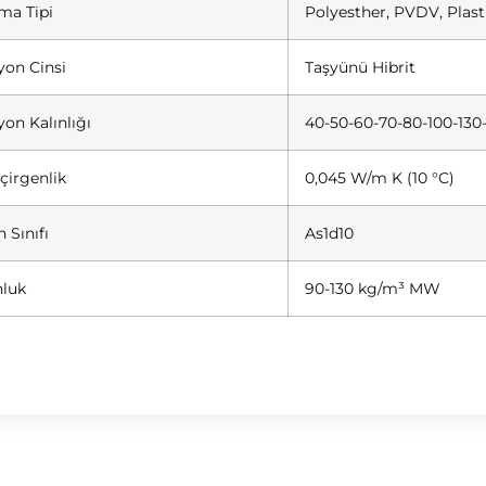
ma Tipi
Polyesther, PVDV, Plast
yon Cinsi
Taşyünü Hibrit
yon Kalınlığı
40-50-60-70-80-100-130
eçirgenlik
0,045 W/m K (10 °C)
 Sınıfı
As1d10
luk
90-130 kg/m³ MW