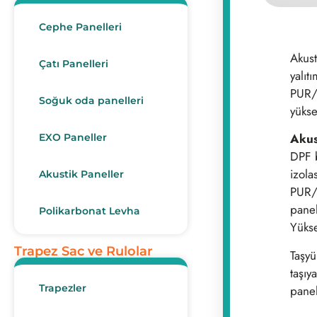
Cephe Panelleri
Akust
Çatı Panelleri
yalıt
PUR/P
Soğuk oda panelleri
yükse
Akus
EXO Paneller
DPF 
izola
Akustik Paneller
PUR/P
panel
Polikarbonat Levha
Yükse
Trapez Sac ve Rulolar
Taşyü
taşıy
Trapezler
panel