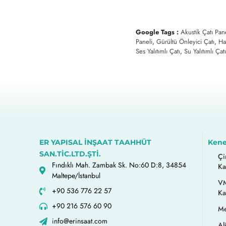
Google Tags :
Akustik Çatı Pan
Paneli
,
Gürültü Önleyici Çatı
,
Ha
Ses Yalıtımlı Çatı
,
Su Yalıtımlı Çat
ER YAPISAL İNŞAAT TAAHHÜT
Kene
SAN.TİC.LTD.ŞTİ.
Çi
Fındıklı Mah. Zambak Sk. No:60 D:8, 34854
Ka
Maltepe/İstanbul
VM
+90 536 776 22 57
Ka
+90 216 576 60 90
Me
info@erinsaat.com
Al