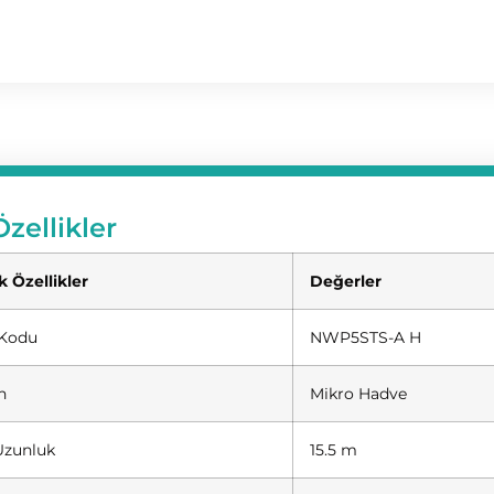
zellikler
k Özellikler
Değerler
 Kodu
NWP5STS-A H
n
Mikro Hadve
Uzunluk
15.5 m