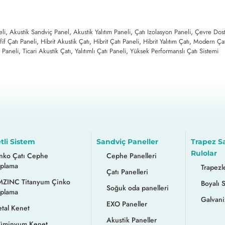
eli
,
Akustik Sandviç Panel
,
Akustik Yalıtım Paneli
,
Çatı Izolasyon Paneli
,
Çevre Dost
fif Çatı Paneli
,
Hibrit Akustik Çatı
,
Hibrit Çatı Paneli
,
Hibrit Yalıtım Çatı
,
Modern Çat
ı Paneli
,
Ticari Akustik Çatı
,
Yalıtımlı Çatı Paneli
,
Yüksek Performanslı Çatı Sistemi
tli Sistem
Sandviç Paneller
Trapez S
Rulolar
nko Çatı Cephe
Cephe Panelleri
plama
Trapezl
Çatı Panelleri
ZINC Titanyum Çinko
Boyalı 
Soğuk oda panelleri
plama
Galvani
EXO Paneller
tal Kenet
Akustik Paneller
üminyum Kenet