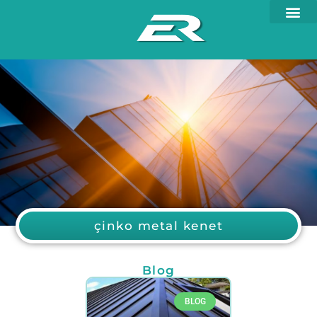
çinko metal kenet
Blog
BLOG