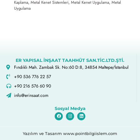
Kaplama
,
Metal Kenet Sistemleri
,
Metal Kenet Uygulama
,
Metal
Uygulama
ER YAPISAL İNŞAAT TAAHHÜT SAN.TİC.LTD.ŞTİ.
Fındıklı Mah. Zambak Sk. No:60 D:8, 34854 Maltepe/İstanbul
+90 536 776 22 57
+90 216 576 60 90
info@erinsaat.com
Sosyal Medya
Yazılım ve Tasarım www.pointbilgiislem.com