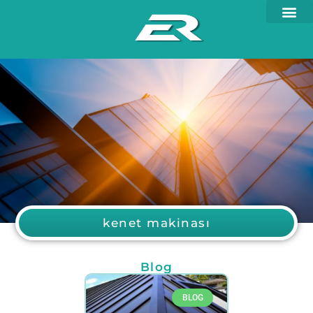
kenet makinası
Blog
BLOG