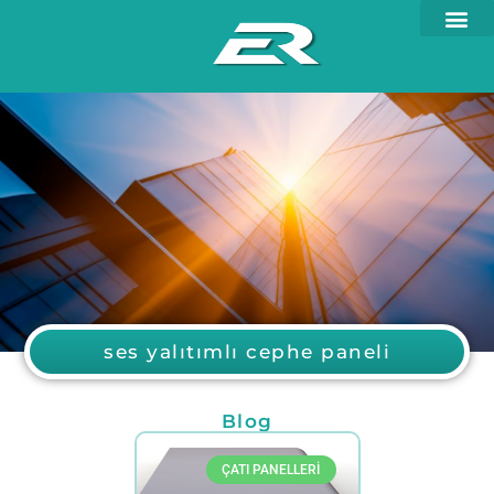
ses yalıtımlı cephe paneli
Blog
ÇATI PANELLERI