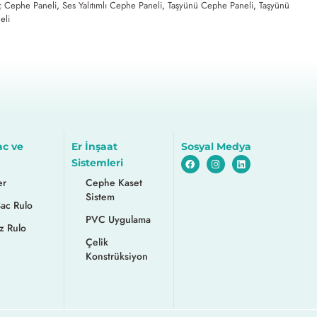
ç Cephe Paneli
,
Ses Yalıtımlı Cephe Paneli
,
Taşyünü Cephe Paneli
,
Taşyünü
eli
ac ve
Er İnşaat
Sosyal Medya
Sistemleri
er
Cephe Kaset
Sistem
Sac Rulo
PVC Uygulama
z Rulo
Çelik
Konstrüksiyon