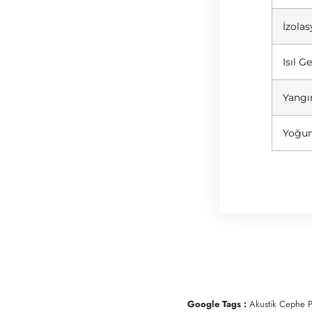
İzolas
Isıl G
Yangın
Yoğun
Google Tags :
Akustik Cephe P