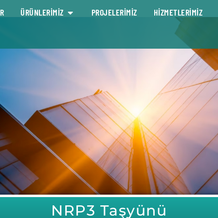
R
ÜRÜNLERİMİZ
PROJELERİMİZ
HİZMETLERİMİZ
NRP3 Taşyünü