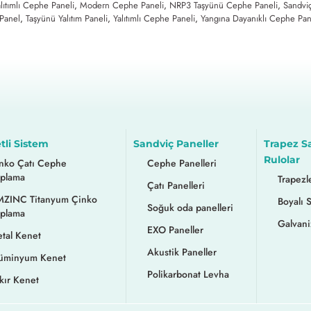
alıtımlı Cephe Paneli
,
Modern Cephe Paneli
,
NRP3 Taşyünü Cephe Paneli
,
Sandvi
Panel
,
Taşyünü Yalıtım Paneli
,
Yalıtımlı Cephe Paneli
,
Yangına Dayanıklı Cephe Pan
tli Sistem
Sandviç Paneller
Trapez S
Rulolar
nko Çatı Cephe
Cephe Panelleri
plama
Trapezl
Çatı Panelleri
ZINC Titanyum Çinko
Boyalı 
Soğuk oda panelleri
plama
Galvani
EXO Paneller
tal Kenet
Akustik Paneller
üminyum Kenet
Polikarbonat Levha
kır Kenet