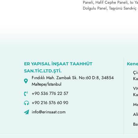
Paneli
,
Hafif Cephe Paneli
,
Isı Y
Dolgulu Panel
,
Taşyünü Sandviç 
ER YAPISAL İNŞAAT TAAHHÜT
Kene
SAN.TİC.LTD.ŞTİ.
Çi
Fındıklı Mah. Zambak Sk. No:60 D:8, 34854
Ka
Maltepe/İstanbul
VM
+90 536 776 22 57
Ka
+90 216 576 60 90
Me
info@erinsaat.com
Al
Ba