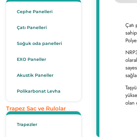
Cephe Panelleri
Çatı 
Çatı Panelleri
sahip
Polye
Soğuk oda panelleri
NRP3
olara
EXO Paneller
sayes
sağla
Akustik Paneller
Taşyü
Polikarbonat Levha
yükse
olan 
Trapez Sac ve Rulolar
Trapezler