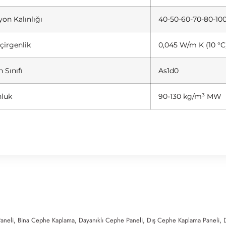
yon Kalınlığı
40-50-60-70-80-100
eçirgenlik
0,045 W/m K (10 °C
 Sınıfı
As1d0
luk
90-130 kg/m³ MW
aneli
,
Bina Cephe Kaplama
,
Dayanıklı Cephe Paneli
,
Dış Cephe Kaplama Paneli
,