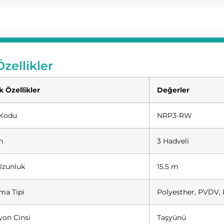
zellikler
k Özellikler
Değerler
 Kodu
NRP3-RW
n
3 Hadveli
Uzunluk
15.5 m
ma Tipi
Polyesther, PVDV, P
yon Cinsi
Taşyünü